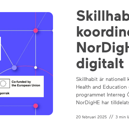
Skillhab
koordin
NorDigH
digitalt
Skillhabit är nationell
Health and Education 
programmet Interreg 
NorDigHE har tilldelat
//
20 februari 2025
3
min l