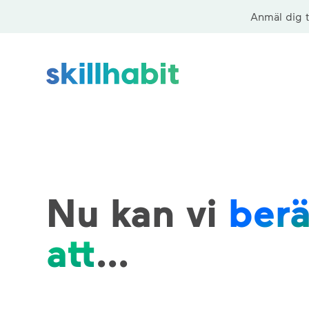
Anmäl dig t
Nu kan vi
berä
att
...