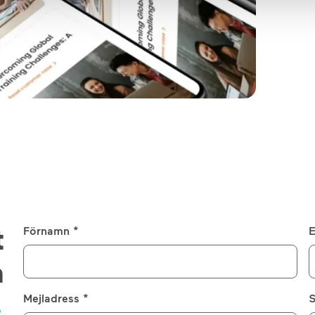
t
Förnamn *
E
å
s
Mejladress *
S