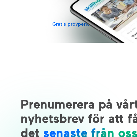
och för max tre användare.
Gratis provperiod
Prenumerera på vår
nyhetsbrev för att f
det
senaste från os