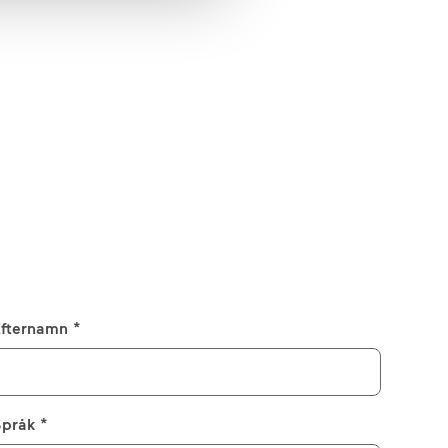
fternamn *
pråk *