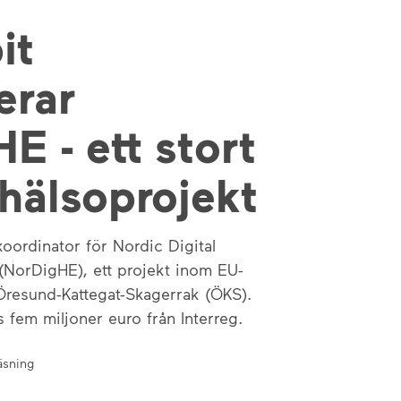
it
erar
E - ett stort
 hälsoprojekt
 koordinator för Nordic Digital
(NorDigHE), ett projekt inom EU-
Öresund-Kattegat-Skagerrak (ÖKS).
s fem miljoner euro från Interreg.
äsning