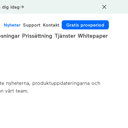
a dig idag
Nyheter
Support
Kontakt
Gratis provperiod
ösningar
Prissättning
Tjänster
Whitepaper
ste nyheterna, produktuppdateringarna och
ån vårt team.