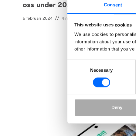
oss under 2024?
Consent
//
5 februari 2024
4
min läsning
This website uses cookies
We use cookies to personalis
information about your use of
other information that you’ve
Consent
Necessary
Selection
Är du nyfike
Skillhabit?
Deny
Prova gratis! Skaffa ett begränsat g
här. Du får tillgång till kontot unde