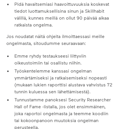
Pidä havaitsemiasi haavoittuvuuksia koskevat
tiedot luottamuksellisina sinun ja Skillhabit
välillä, kunnes meillä on ollut 90 päivää aikaa
ratkaista ongelma.
Jos noudatat näitä ohjeita ilmoittaessasi meille
ongelmasta, sitoudumme seuraavaan:
Emme ryhdy testaukseesi liittyviin
oikeustoimiin tai osallistu niihin.
Työskentelemme kanssasi ongelman
ymmärtämiseksi ja ratkaisemiseksi nopeasti
(mukaan lukien raporttisi alustava vahvistus 72
tunnin kuluessa sen lähettämisestä).
Tunnustamme panoksesi Security Researcher
Hall of Fame -listalla, jos olet ensimmäinen,
joka raportoi ongelmasta ja teemme koodiin
tai kokoonpanoon muutoksia ongelman
perusteella.