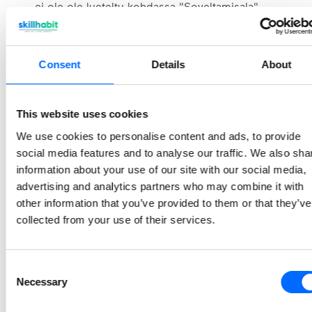
ei ole ole lueteltu kohdassa "Soveltamisala"
UI- ja UX-virheet sekä kirjoitusvirheet
Verkkotason palvelunestohyökkäykseen
(DoS/DDoS) liittyvät haavoittuvuudet
Consent
Details
About
Asioita, joita emme halua vastaanottaa:
This website uses cookies
Henkilötiedot
We use cookies to personalise content and ads, to provide
Luottokortin haltijan tiedot
social media features and to analyse our traffic. We also sha
Miten
information about your use of our site with our social media,
advertising and analytics partners who may combine it with
haavoittuvuuksista
other information that you’ve provided to them or that they’ve
collected from your use of their services.
ilmoitetaan
Consent
Jos uskot löytäneesi tietoturvaan liittyvän
Necessary
Selection
haavoittuvuuden tuotteestamme tai alustastamme,
lähetä meille sähköpostia osoitteeseen