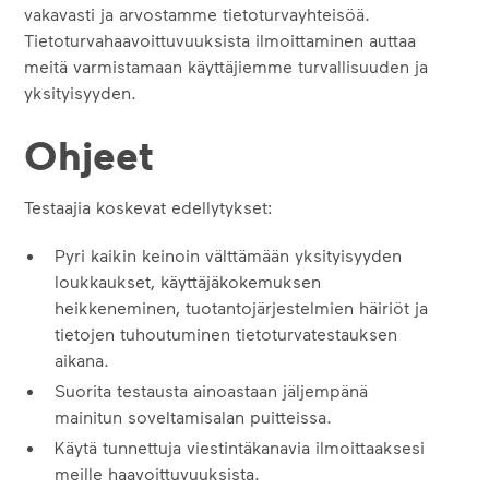
vakavasti ja arvostamme tietoturvayhteisöä.
Tietoturvahaavoittuvuuksista ilmoittaminen auttaa
meitä varmistamaan käyttäjiemme turvallisuuden ja
yksityisyyden.
Ohjeet
Testaajia koskevat edellytykset:
Pyri kaikin keinoin välttämään yksityisyyden
loukkaukset, käyttäjäkokemuksen
heikkeneminen, tuotantojärjestelmien häiriöt ja
tietojen tuhoutuminen tietoturvatestauksen
aikana.
Suorita testausta ainoastaan jäljempänä
mainitun soveltamisalan puitteissa.
Käytä tunnettuja viestintäkanavia ilmoittaaksesi
meille haavoittuvuuksista.