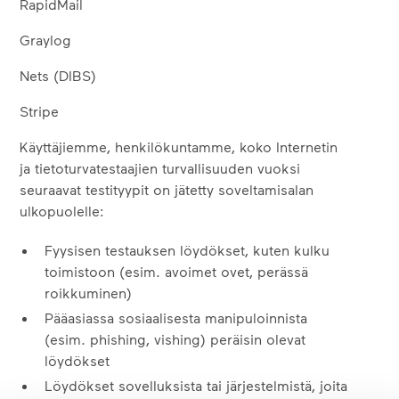
RapidMail
Graylog
Nets (DIBS)
Stripe
Käyttäjiemme, henkilökuntamme, koko Internetin
ja tietoturvatestaajien turvallisuuden vuoksi
seuraavat testityypit on jätetty soveltamisalan
ulkopuolelle:
Fyysisen testauksen löydökset, kuten kulku
toimistoon (esim. avoimet ovet, perässä
roikkuminen)
Pääasiassa sosiaalisesta manipuloinnista
(esim. phishing, vishing) peräisin olevat
löydökset
Löydökset sovelluksista tai järjestelmistä, joita