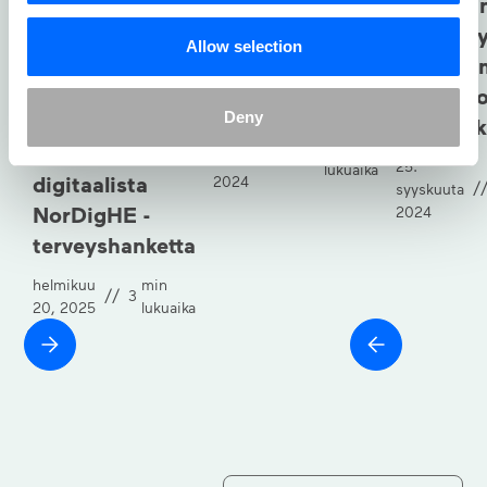
Avain
Globaali
tehokkaaseen
kurssim
Allow selection
koulutukseen ja
toteutta
Skillhabit
sertifiointiin
strategio
Deny
koordinoi
näkemyk
12.
min
suurta
//
lokakuuta
4
25.
lukuaika
digitaalista
2024
/
syyskuuta
NorDigHE -
2024
terveyshanketta
helmikuu
min
//
3
20, 2025
lukuaika