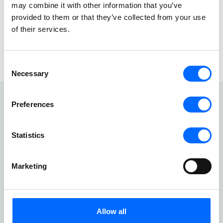
may combine it with other information that you’ve
provided to them or that they’ve collected from your use
of their services.
Consent
Necessary
Selection
Preferences
UUTISET
Aiheeseen liittyviä
Statistics
uutisia ja artikkeleita
Marketing
Allow all