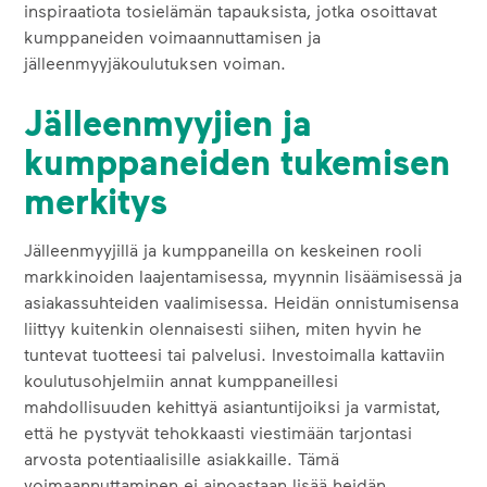
inspiraatiota tosielämän tapauksista, jotka osoittavat
kumppaneiden voimaannuttamisen ja
jälleenmyyjäkoulutuksen voiman.
Jälleenmyyjien ja
kumppaneiden tukemisen
merkitys
Jälleenmyyjillä ja kumppaneilla on keskeinen rooli
markkinoiden laajentamisessa, myynnin lisäämisessä ja
asiakassuhteiden vaalimisessa. Heidän onnistumisensa
liittyy kuitenkin olennaisesti siihen, miten hyvin he
tuntevat tuotteesi tai palvelusi. Investoimalla kattaviin
koulutusohjelmiin annat kumppaneillesi
mahdollisuuden kehittyä asiantuntijoiksi ja varmistat,
että he pystyvät tehokkaasti viestimään tarjontasi
arvosta potentiaalisille asiakkaille. Tämä
voimaannuttaminen ei ainoastaan lisää heidän