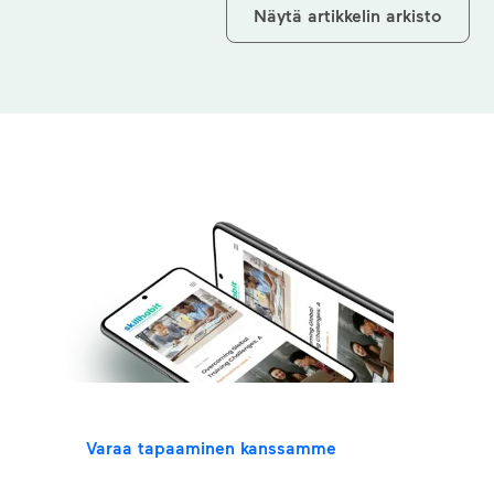
Näytä artikkelin arkisto
Haluatko tietää
lisää
ratkaisuistamme?
Tavataan!
Varaa tapaaminen kanssamme