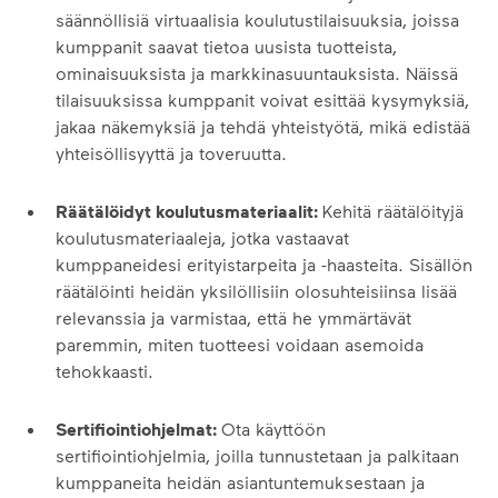
säännöllisiä virtuaalisia koulutustilaisuuksia, joissa
kumppanit saavat tietoa uusista tuotteista,
ominaisuuksista ja markkinasuuntauksista. Näissä
tilaisuuksissa kumppanit voivat esittää kysymyksiä,
jakaa näkemyksiä ja tehdä yhteistyötä, mikä edistää
yhteisöllisyyttä ja toveruutta.
Räätälöidyt koulutusmateriaalit:
Kehitä räätälöityjä
koulutusmateriaaleja, jotka vastaavat
kumppaneidesi erityistarpeita ja -haasteita. Sisällön
räätälöinti heidän yksilöllisiin olosuhteisiinsa lisää
relevanssia ja varmistaa, että he ymmärtävät
paremmin, miten tuotteesi voidaan asemoida
tehokkaasti.
Sertifiointiohjelmat:
Ota käyttöön
sertifiointiohjelmia, joilla tunnustetaan ja palkitaan
kumppaneita heidän asiantuntemuksestaan ja