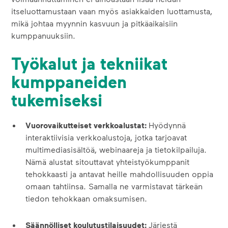
itseluottamustaan vaan myös asiakkaiden luottamusta,
mikä johtaa myynnin kasvuun ja pitkäaikaisiin
kumppanuuksiin.
Työkalut ja tekniikat
kumppaneiden
tukemiseksi
Vuorovaikutteiset verkkoalustat:
Hyödynnä
interaktiivisia verkkoalustoja, jotka tarjoavat
multimediasisältöä, webinaareja ja tietokilpailuja.
Nämä alustat sitouttavat yhteistyökumppanit
tehokkaasti ja antavat heille mahdollisuuden oppia
omaan tahtiinsa. Samalla ne varmistavat tärkeän
tiedon tehokkaan omaksumisen.
Säännölliset koulutustilaisuudet:
Järjestä